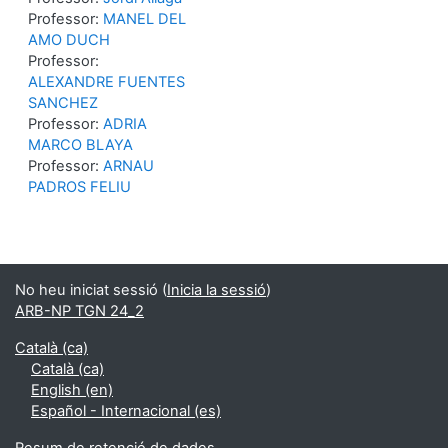
Professor:
MANEL DEL
AMO DUCH
Professor:
ALEXANDRE FUENTES
SANCHEZ
Professor:
ADRIA
MARCO BLAYA
Professor:
ARNAU
PADROS FELIU
No heu iniciat sessió (
Inicia la sessió
)
ARB-NP TGN 24_2
Català ‎(ca)‎
Català ‎(ca)‎
English ‎(en)‎
Español - Internacional ‎(es)‎