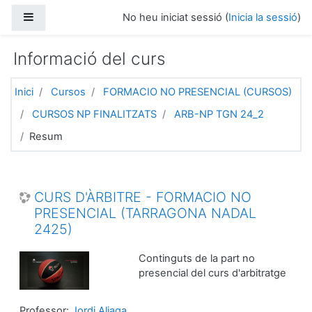
Ves al contingut principal
Panell lateral
No heu iniciat sessió (
Inicia la sessió
)
Informació del curs
Inici
Cursos
FORMACIO NO PRESENCIAL (CURSOS)
CURSOS NP FINALITZATS
ARB-NP TGN 24_2
Resum
CURS D'ÀRBITRE - FORMACIO NO
PRESENCIAL (TARRAGONA NADAL
2425)
Continguts de la part no
presencial del curs d'arbitratge
Professor:
Jordi Aliaga