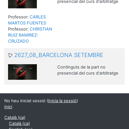
presencial del curs d'arbitratge
Professor:
CARLES
MARTOS FUENTES
Professor:
CHRISTIAN
RUIZ RAMIREZ-
CRUZADO
2627_08_BARCELONA SETEMBRE
Continguts de la part no
presencial del curs d'arbitratge
No heu iniciat sessió (
Inicia la sessió
)
Inici
Català ‎(ca)‎
Català ‎(ca)‎