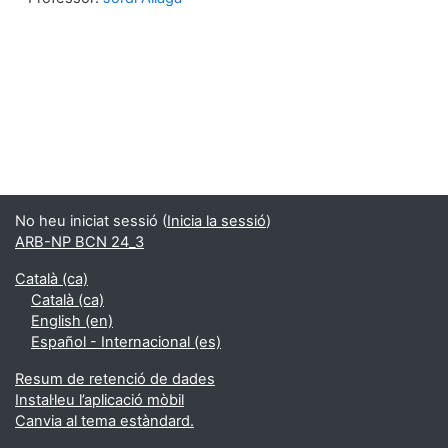
No heu iniciat sessió (
Inicia la sessió
)
ARB-NP BCN 24_3
Català ‎(ca)‎
Català ‎(ca)‎
English ‎(en)‎
Español - Internacional ‎(es)‎
Resum de retenció de dades
Instal·leu l’aplicació mòbil
Canvia al tema estàndard.