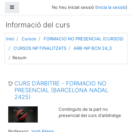
Ves al contingut principal
Panell lateral
No heu iniciat sessió (
Inicia la sessió
)
Informació del curs
Inici
Cursos
FORMACIO NO PRESENCIAL (CURSOS)
CURSOS NP FINALITZATS
ARB-NP BCN 24_3
Resum
CURS D'ÀRBITRE - FORMACIO NO
PRESENCIAL (BARCELONA NADAL
2425)
Continguts de la part no
presencial del curs d'arbitratge
Professor:
Jordi Aliaga