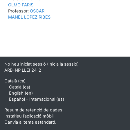
OLMO PARISI
Professor:
OSCAR
MANEL LOPEZ RIBES
No heu iniciat sessió (
Inicia la sessió
)
ARB-NP LLEI 24_2
Català ‎(ca)‎
Català ‎(ca)‎
English ‎(en)‎
Español - Internacional ‎(es)‎
Resum de retenció de dades
Instal·leu l’aplicació mòbil
Canvia al tema estàndard.