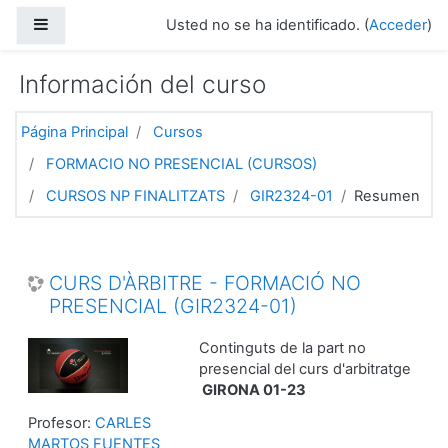
Salta al contenido principal
Panel lateral
Usted no se ha identificado. (
Acceder
)
Información del curso
Página Principal
Cursos
FORMACIO NO PRESENCIAL (CURSOS)
CURSOS NP FINALITZATS
GIR2324-01
Resumen
CURS D'ÀRBITRE - FORMACIÓ NO
PRESENCIAL (GIR2324-01)
Continguts de la part no
presencial del curs d'arbitratge
GIRONA 01-23
Profesor:
CARLES
MARTOS FUENTES