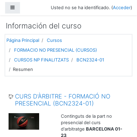
Salta al contenido principal
Panel lateral
Usted no se ha identificado. (
Acceder
)
Información del curso
Página Principal
Cursos
FORMACIO NO PRESENCIAL (CURSOS)
CURSOS NP FINALITZATS
BCN2324-01
Resumen
CURS D'ÀRBITRE - FORMACIÓ NO
PRESENCIAL (BCN2324-01)
Continguts de la part no
presencial del curs
d'arbitratge
BARCELONA 01-
23