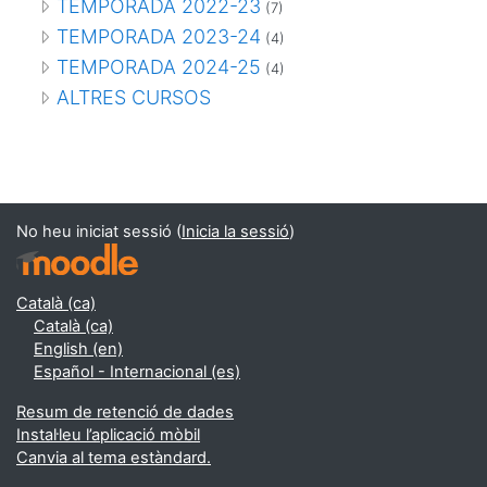
TEMPORADA 2022-23
(7)
TEMPORADA 2023-24
(4)
TEMPORADA 2024-25
(4)
ALTRES CURSOS
No heu iniciat sessió (
Inicia la sessió
)
Català ‎(ca)‎
Català ‎(ca)‎
English ‎(en)‎
Español - Internacional ‎(es)‎
Resum de retenció de dades
Instal·leu l’aplicació mòbil
Canvia al tema estàndard.