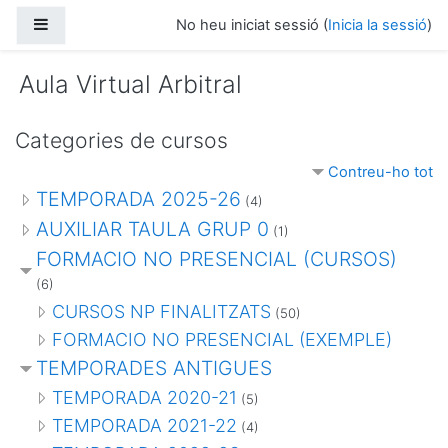
Ves al contingut principal
Panell lateral
No heu iniciat sessió (
Inicia la sessió
)
Aula Virtual Arbitral
Categories de cursos
Contreu-ho tot
TEMPORADA 2025-26
(4)
AUXILIAR TAULA GRUP 0
(1)
FORMACIO NO PRESENCIAL (CURSOS)
(6)
CURSOS NP FINALITZATS
(50)
FORMACIO NO PRESENCIAL (EXEMPLE)
TEMPORADES ANTIGUES
TEMPORADA 2020-21
(5)
TEMPORADA 2021-22
(4)