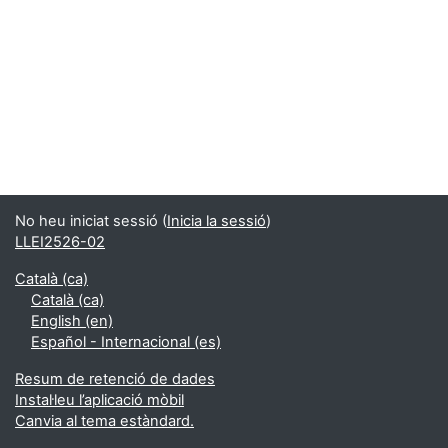
No heu iniciat sessió (
Inicia la sessió
)
LLEI2526-02
Català ‎(ca)‎
Català ‎(ca)‎
English ‎(en)‎
Español - Internacional ‎(es)‎
Resum de retenció de dades
Instal·leu l’aplicació mòbil
Canvia al tema estàndard.