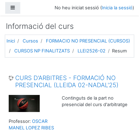
Ves al contingut principal
Panell lateral
No heu iniciat sessió (
Inicia la sessió
)
Informació del curs
Inici
Cursos
FORMACIO NO PRESENCIAL (CURSOS)
CURSOS NP FINALITZATS
LLEI2526-02
Resum
CURS D'ARBITRES - FORMACIÓ NO
PRESENCIAL (LLEIDA 02-NADAL'25)
Continguts de la part no
presencial del curs d'arbitratge
Professor:
OSCAR
MANEL LOPEZ RIBES