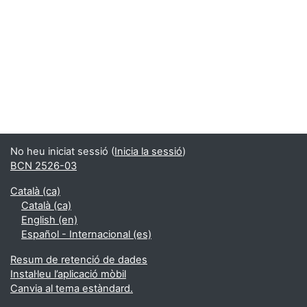
No heu iniciat sessió (
Inicia la sessió
)
BCN 2526-03
Català ‎(ca)‎
Català ‎(ca)‎
English ‎(en)‎
Español - Internacional ‎(es)‎
Resum de retenció de dades
Instal·leu l’aplicació mòbil
Canvia al tema estàndard.