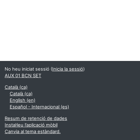
No heu iniciat sessió (
Inicia la sessió
)
AUX 01 BCN SET
Català ‎(ca)‎
Català ‎(ca)‎
English ‎(en)‎
Español - Internacional ‎(es)‎
Resum de retenció de dades
Instal·leu l’aplicació mòbil
Canvia al tema estàndard.