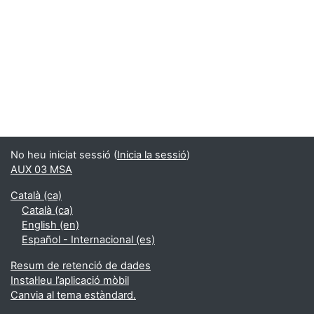
No heu iniciat sessió (
Inicia la sessió
)
AUX 03 MSA
Català ‎(ca)‎
Català ‎(ca)‎
English ‎(en)‎
Español - Internacional ‎(es)‎
Resum de retenció de dades
Instal·leu l’aplicació mòbil
Canvia al tema estàndard.