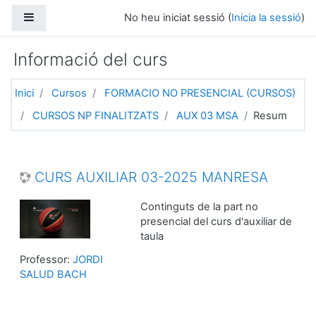
Ves al contingut principal
Panell lateral
No heu iniciat sessió (
Inicia la sessió
)
Informació del curs
Inici
Cursos
FORMACIO NO PRESENCIAL (CURSOS)
CURSOS NP FINALITZATS
AUX 03 MSA
Resum
CURS AUXILIAR 03-2025 MANRESA
Continguts de la part no
presencial del curs d'auxiliar de
taula
Professor:
JORDI
SALUD BACH