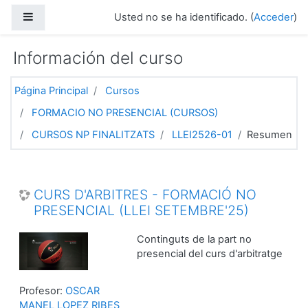
Salta al contenido principal
Panel lateral
Usted no se ha identificado. (
Acceder
)
Información del curso
Página Principal
Cursos
FORMACIO NO PRESENCIAL (CURSOS)
CURSOS NP FINALITZATS
LLEI2526-01
Resumen
CURS D'ARBITRES - FORMACIÓ NO
PRESENCIAL (LLEI SETEMBRE'25)
Continguts de la part no
presencial del curs d'arbitratge
Profesor:
OSCAR
MANEL LOPEZ RIBES