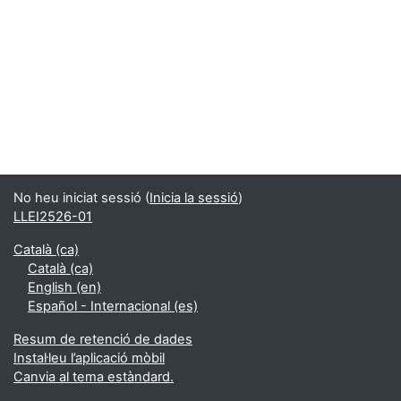
No heu iniciat sessió (
Inicia la sessió
)
LLEI2526-01
Català ‎(ca)‎
Català ‎(ca)‎
English ‎(en)‎
Español - Internacional ‎(es)‎
Resum de retenció de dades
Instal·leu l’aplicació mòbil
Canvia al tema estàndard.