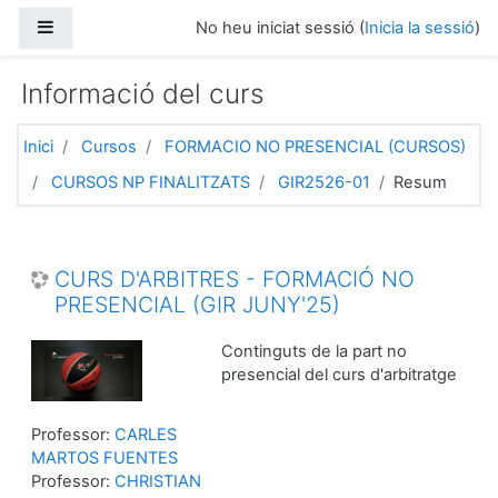
Ves al contingut principal
Panell lateral
No heu iniciat sessió (
Inicia la sessió
)
Informació del curs
Inici
Cursos
FORMACIO NO PRESENCIAL (CURSOS)
CURSOS NP FINALITZATS
GIR2526-01
Resum
CURS D'ARBITRES - FORMACIÓ NO
PRESENCIAL (GIR JUNY'25)
Continguts de la part no
presencial del curs d'arbitratge
Professor:
CARLES
MARTOS FUENTES
Professor:
CHRISTIAN