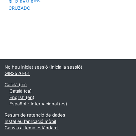
RUIZ RAMIREZ-
CRUZADO
No heu iniciat sessió (
Inicia la sessió
)
GIR2526-01
Català ‎(ca)‎
Català ‎(ca)‎
English ‎(en)‎
Español - Internacional ‎(es)‎
Resum de retenció de dades
Instal·leu l’aplicació mòbil
Canvia al tema estàndard.