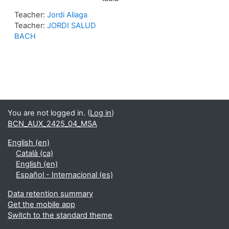
Teacher:
Jordi Aliaga
Teacher:
JORDI SALUD
BACH
You are not logged in. (
Log in
)
BCN_AUX_2425_04_MSA
English ‎(en)‎
Català ‎(ca)‎
English ‎(en)‎
Español - Internacional ‎(es)‎
Data retention summary
Get the mobile app
Switch to the standard theme