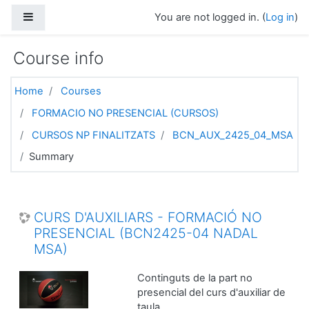
Skip to main content
Side panel
You are not logged in. (
Log in
)
Course info
Home
Courses
FORMACIO NO PRESENCIAL (CURSOS)
CURSOS NP FINALITZATS
BCN_AUX_2425_04_MSA
Summary
CURS D'AUXILIARS - FORMACIÓ NO
PRESENCIAL (BCN2425-04 NADAL
MSA)
Continguts de la part no
presencial del curs d'auxiliar de
taula