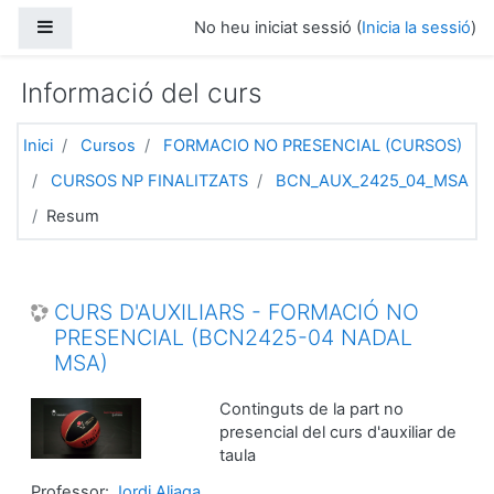
Ves al contingut principal
Panell lateral
No heu iniciat sessió (
Inicia la sessió
)
Informació del curs
Inici
Cursos
FORMACIO NO PRESENCIAL (CURSOS)
CURSOS NP FINALITZATS
BCN_AUX_2425_04_MSA
Resum
CURS D'AUXILIARS - FORMACIÓ NO
PRESENCIAL (BCN2425-04 NADAL
MSA)
Continguts de la part no
presencial del curs d'auxiliar de
taula
Professor:
Jordi Aliaga