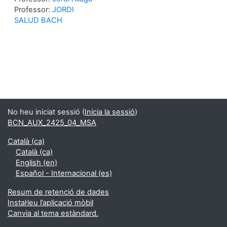
Professor:
JORDI
SALUD BACH
No heu iniciat sessió (
Inicia la sessió
)
BCN_AUX_2425_04_MSA
Català ‎(ca)‎
Català ‎(ca)‎
English ‎(en)‎
Español - Internacional ‎(es)‎
Resum de retenció de dades
Instal·leu l’aplicació mòbil
Canvia al tema estàndard.