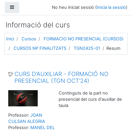
Ves al contingut principal
Panell lateral
No heu iniciat sessió (
Inicia la sessió
)
Informació del curs
Inici
Cursos
FORMACIO NO PRESENCIAL (CURSOS)
CURSOS NP FINALITZATS
TGN2425-01
Resum
CURS D'AUXILIAR - FORMACIÓ NO
PRESENCIAL (TGN OCT'24)
Continguts de la part no
presencial del curs d'auxiliar de
taula
Professor:
JOAN
CULSAN ALEGRIA
Professor:
MANEL DEL