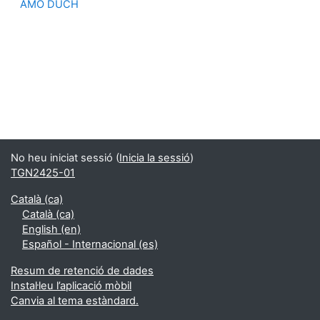
AMO DUCH
No heu iniciat sessió (
Inicia la sessió
)
TGN2425-01
Català ‎(ca)‎
Català ‎(ca)‎
English ‎(en)‎
Español - Internacional ‎(es)‎
Resum de retenció de dades
Instal·leu l’aplicació mòbil
Canvia al tema estàndard.