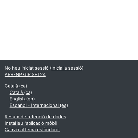
No heu iniciat sessió (
Inicia la sessió
)
ARB-NP GIR SET24
Català ‎(ca)‎
Català ‎(ca)‎
English ‎(en)‎
Español - Internacional ‎(es)‎
Resum de retenció de dades
Instal·leu l’aplicació mòbil
Canvia al tema estàndard.