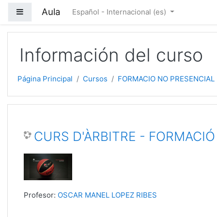
Salta al contenido principal
Aula
Panel lateral
Español - Internacional ‎(es)‎
Información del curso
Página Principal
Cursos
FORMACIO NO PRESENCIAL
CURS D'ÀRBITRE - FORMACIÓ
Profesor:
OSCAR MANEL LOPEZ RIBES