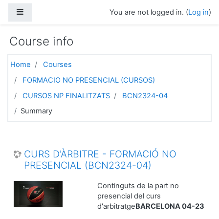
Skip to main content
Side panel
You are not logged in. (
Log in
)
Course info
Home
Courses
FORMACIO NO PRESENCIAL (CURSOS)
CURSOS NP FINALITZATS
BCN2324-04
Summary
CURS D'ÀRBITRE - FORMACIÓ NO
PRESENCIAL (BCN2324-04)
Continguts de la part no
presencial del curs
d'arbitratge
BARCELONA 04-23