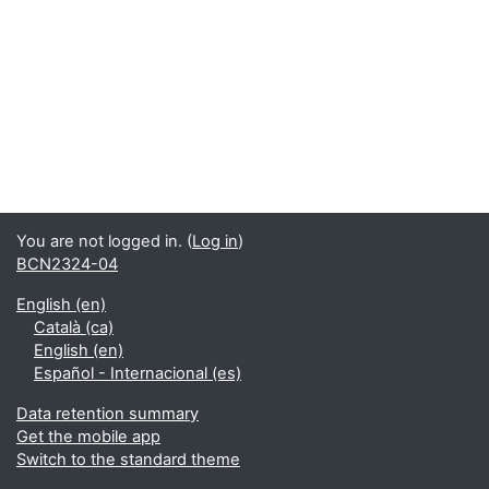
You are not logged in. (
Log in
)
BCN2324-04
English ‎(en)‎
Català ‎(ca)‎
English ‎(en)‎
Español - Internacional ‎(es)‎
Data retention summary
Get the mobile app
Switch to the standard theme