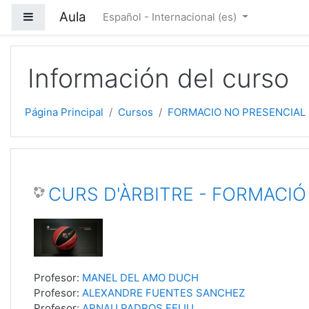
Salta al contenido principal
Aula
Panel lateral
Español - Internacional ‎(es)‎
Información del curso
Página Principal
Cursos
FORMACIO NO PRESENCIAL
CURS D'ÀRBITRE - FORMACIÓ
Profesor:
MANEL DEL AMO DUCH
Profesor:
ALEXANDRE FUENTES SANCHEZ
Profesor:
ARNAU PADROS FELIU