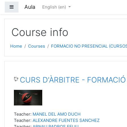
Skip to main content
Aula
Side panel
English ‎(en)‎
Course info
Home
Courses
FORMACIO NO PRESENCIAL (CURSO
CURS D'ÀRBITRE - FORMACIÓ
Teacher:
MANEL DEL AMO DUCH
Teacher:
ALEXANDRE FUENTES SANCHEZ
Teacher:
ARNAU PADROS FELIU