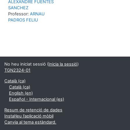
ALEXANDRE FUENTES
SANCHEZ
Professor:
ARNAU
PADROS FELIU
No heu iniciat sessió (
Inicia la sessió
)
TGN2324-01
Català ‎(ca)‎
Català ‎(ca)‎
English ‎(en)‎
Español - Internacional ‎(es)‎
Resum de retenció de dades
Instal·leu l’aplicació mòbil
Canvia al tema estàndard.