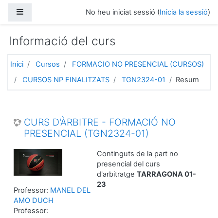
Ves al contingut principal
Panell lateral
No heu iniciat sessió (
Inicia la sessió
)
Informació del curs
Inici
Cursos
FORMACIO NO PRESENCIAL (CURSOS)
CURSOS NP FINALITZATS
TGN2324-01
Resum
CURS D'ÀRBITRE - FORMACIÓ NO
PRESENCIAL (TGN2324-01)
Continguts de la part no
presencial del curs
d'arbitratge
TARRAGONA 01-
23
Professor:
MANEL DEL
AMO DUCH
Professor: